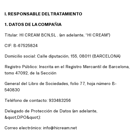
I. RESPONSABLE DEL TRATAMIENTO
1. DATOS DE LA COMPAÑIA
Titular: HI CREAM BCN,SL . (en adelante, “HI CREAM”)
CIF: B-67525824
Domicilio social: Calle diputación, 155, 08011 (BARCELONA)
Registro Público: Inscrita en el Registro Mercantil de Barcelona,
tomo 47092, de la Sección
General del Libro de Sociedades, folio 77, hoja número B-
540830
Teléfono de contacto: 933483256
Delegado de Protección de Datos (en adelante,
&quot;DPO&quot;):
Correo electrónico: info@hicream.net