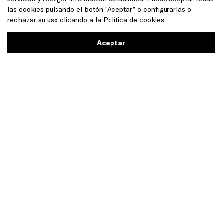
las cookies pulsando el botón “Aceptar” o configurarlas o
Hi Cream
rechazar su uso clicando a la
Política de cookies
Crema
Aceptar
El sabor suave y dulce
que te hará la boca agua.
Con este podrás elaborar deliciosos
helados, softs, frappés y milkshakes.